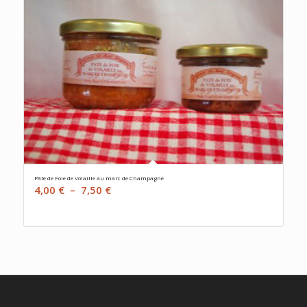
Pâté de Foie de Volaille au marc de Champagne
Plage
4,00
€
–
7,50
€
de
prix :
4,00 €
à
7,50 €