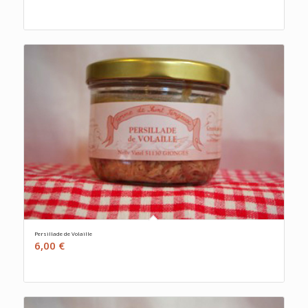
de
prix :
3,50 €
à
8,00 €
Persillade de Volaille
6,00
€