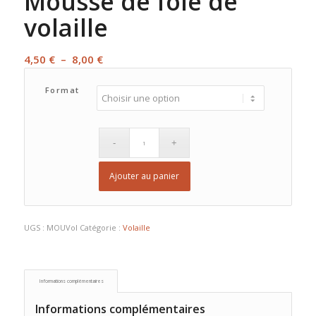
Mousse de foie de
volaille
Plage
4,50
€
–
8,00
€
de
Format
prix :
4,50 €
à
8,00 €
Ajouter au panier
UGS :
MOUVol
Catégorie :
Volaille
Informations complémentaires
Informations complémentaires