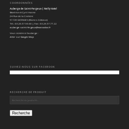
COORDONNÉES
Auberge de Saint-Fergeux | Nelly Vatel
Béatrice et Cyril Haine
24 Rue de la Crolière
51130 GIONGES (Blancs-Coteaux)
Tél.: 03.26.57.90.60 | Fax : 03.26.57.77.22
auberge-saint-fergeux@wanadoo.fr
Vous rendre à l’auberge :
Aller sur Google Map
SUIVEZ-NOUS SUR FACEBOOK
RECHERCHE DE PRODUIT
Recherche