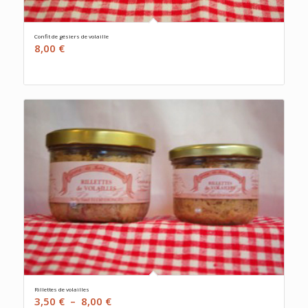
Confit de gésiers de volaille
8,00
€
Rillettes de volailles
Plage
3,50
€
–
8,00
€