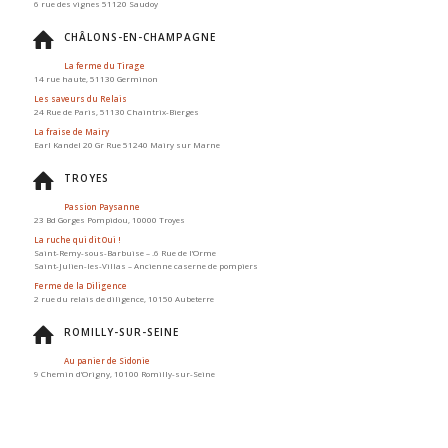
6 rue des vignes 51120 Saudoy
CHÂLONS-EN-CHAMPAGNE
La ferme du Tirage
14 rue haute, 51130 Germinon
Les saveurs du Relais
24 Rue de Paris, 51130 Chaintrix-Bierges
La fraise de Mairy
Earl Kandel 20 Gr Rue 51240 Mairy sur Marne
TROYES
Passion Paysanne
23 Bd Gorges Pompidou, 10000 Troyes
La ruche qui dit Oui !
Saint-Remy-sous-Barbuise – .6 Rue de l’Orme
Saint-Julien-les-Villas – Ancienne caserne de pompiers
Ferme de la Diligence
2 rue du relais de diligence, 10150 Aubeterre
ROMILLY-SUR-SEINE
Au panier de Sidonie
9 Chemin d’Origny, 10100 Romilly-sur-Seine