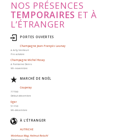
NOS PRÉSENCES
TEMPORAIRES
ET À
L’ÉTRANGER
PORTES OUVERTES
Champagne Jean-François Launay
à Arty Venteuil
Fin octobre
Champagne Michel Rosay
à Fontaine Denis
Mi-novembre
MARCHÉ DE NOËL
Coupvray
77700
Début décembre
Oger
51190
Mi-décembre
À L’ÉTRANGER
AUTRICHE
Weinhaus Mag. Helmut Reischl
Petersgasse 28a