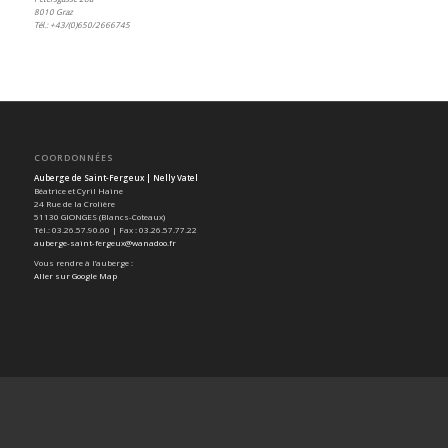
8010 Graz
Tél.: +43/(0)650/2666745
COORDONNÉES
Auberge de Saint-Fergeux | Nelly Vatel
Béatrice et Cyril Haine
24 Rue de la Crolière
51130 GIONGES (Blancs-Coteaux)
Tél.: 03.26.57.90.60 | Fax : 03.26.57.77.22
auberge-saint-fergeux@wanadoo.fr
Vous rendre à l’auberge :
Aller sur Google Map
SUIVEZ-NOUS SUR FACEBOOK