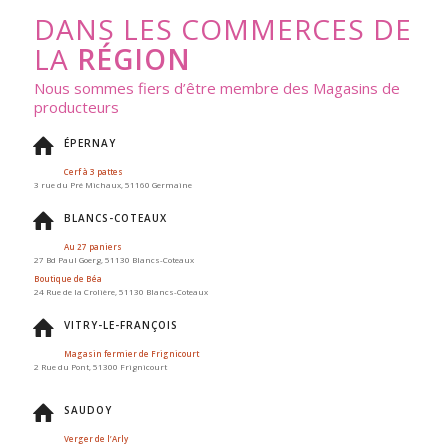
DANS LES COMMERCES DE
LA
RÉGION
Nous sommes fiers d’être membre des Magasins de
producteurs
ÉPERNAY
Cerf à 3 pattes
3 rue du Pré Michaux, 51160 Germaine
BLANCS-COTEAUX
Au 27 paniers
27 Bd Paul Goerg, 51130 Blancs-Coteaux
Boutique de Béa
24 Rue de la Crolière, 51130 Blancs-Coteaux
VITRY-LE-FRANÇOIS
Magasin fermier de Frignicourt
2 Rue du Pont, 51300 Frignicourt
SAUDOY
Verger de l’Arly