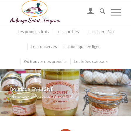
Les produits frais
Les marchés
Les casiers 24h
Les conserves
La boutique en ligne
Où trouver nos produits
Les idées cadeaux
Boutique
EN LIGNE
SEULES NOS CONSERVES
SONT DISPONIBLES POUR L’ACHAT EN LIGNE