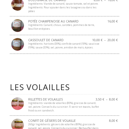
Ingrédients: Viande de canard, sauce tomate, sel et poivre.
Ingrédients: Pour ajouter dans les lasagnes ou dans les
pâtes
POTÉE CHAMPENOISE AU CANARD
16,00
€
Ingrédients: Canard, choux, carottes, pommes de terre,
bouillon et épices.
CASSOULET DE CANARD
10,00
€
–
20,00
€
Ingrédients: haricots (30%), confit de canard (18%), saucisse
(19%), sauce (33%), sel, poivre, amidon de maïs, épices.
LES VOLAILLES
RILLETTES DE VOLAILLES
3,50
€
–
8,00
€
Ingrédients: viande de volailles (80%), graisse de canard,
sel, poivre. Conseils du cuisinier: À servir en toasts, buffet
froid ou en sandwich.
CONFIT DE GÉSIERS DE VOLAILLE
8,00
€
260gr Ingrédients: gésiers de volailles (80%), graisse de
canard, sel, poivre. Conseils du cuisinier: Réchauffer dans