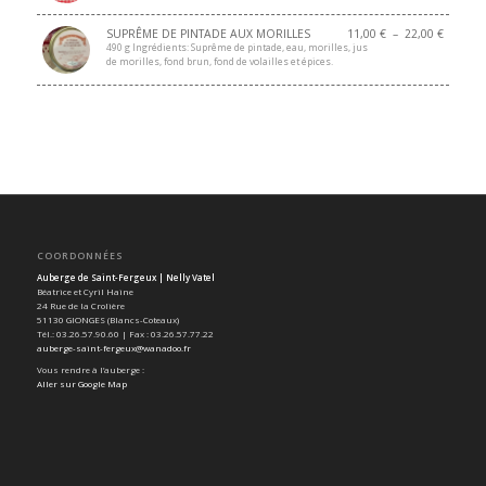
SUPRÊME DE PINTADE AUX MORILLES
11,00
€
–
22,00
€
490 g Ingrédients: Suprême de pintade, eau, morilles, jus
de morilles, fond brun, fond de volailles et épices.
COORDONNÉES
Auberge de Saint-Fergeux | Nelly Vatel
Béatrice et Cyril Haine
24 Rue de la Crolière
51130 GIONGES (Blancs-Coteaux)
Tél.: 03.26.57.90.60 | Fax : 03.26.57.77.22
auberge-saint-fergeux@wanadoo.fr
Vous rendre à l’auberge :
Aller sur Google Map