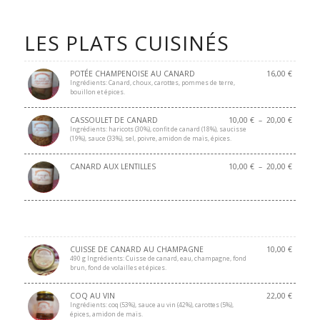
LES PLATS CUISINÉS
POTÉE CHAMPENOISE AU CANARD
16,00
€
Ingrédients: Canard, choux, carottes, pommes de terre,
bouillon et épices.
CASSOULET DE CANARD
10,00
€
–
20,00
€
Ingrédients: haricots (30%), confit de canard (18%), saucisse
(19%), sauce (33%), sel, poivre, amidon de maïs, épices.
CANARD AUX LENTILLES
10,00
€
–
20,00
€
CUISSE DE CANARD AU CHAMPAGNE
10,00
€
490 g Ingrédients: Cuisse de canard, eau, champagne, fond
brun, fond de volailles et épices.
COQ AU VIN
22,00
€
Ingrédients: coq (53%), sauce au vin (42%), carottes (5%),
épices, amidon de maïs.