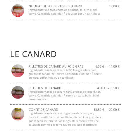
NOUGAT DE FOIE GRAS DE CANARD
19,00
€
Ingrédients: foie gras, chocolat, pistache, sel nitrité, sel,
poivre. Conseil du cuisinier: À déguster sur un pain chaud.
LE CANARD
RILLETTES DE CANARD AU FOIE GRAS
6,00
€
–
11,00
€
Ingrédients: viande de canard (65%), foie gras de canard,
graisse de canard, sel, poivre. Conseil du cuisinier: À servir
en toats, buffet froid ou en sandwich.
RILLETTES DE CANARD
4,50
€
–
8,50
€
Ingrédients: viande de canard (65%), graisse de canard, sel,
poivre. Conseil du cuisinier: À servir en toats, buffet froid
ou en sandwich.
CONFIT DE CANARD
13,50
€
–
20,00
€
Ingrédients: viande de canard, graisse de canard, sel,
poivre. Conseils du cuisinier: Réchauffer au four jusqu’à ce
que la peau soit croustillante, égoutter et servir avec une
salade de pommes de terre sautées ou une choucroute.