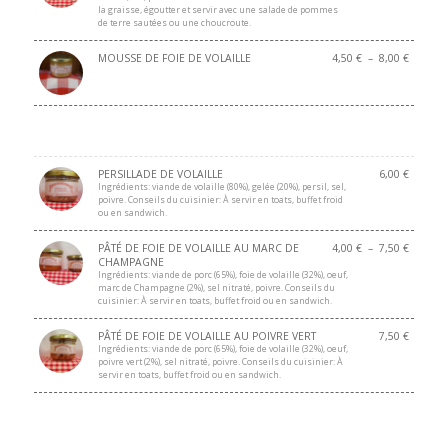
la graisse, égoutter et servir avec une salade de pommes
de terre sautées ou une choucroute.
MOUSSE DE FOIE DE VOLAILLE
4,50
€
–
8,00
€
PERSILLADE DE VOLAILLE
6,00
€
Ingrédients: viande de volaille (80%), gelée (20%), persil, sel,
poivre. Conseils du cuisinier: À servir en toats, buffet froid
ou en sandwich.
PÂTÉ DE FOIE DE VOLAILLE AU MARC DE
4,00
€
–
7,50
€
CHAMPAGNE
Ingrédients: viande de porc (65%), foie de volaille (32%), oeuf,
marc de Champagne (2%), sel nitraté, poivre. Conseils du
cuisinier: À servir en toats, buffet froid ou en sandwich.
PÂTÉ DE FOIE DE VOLAILLE AU POIVRE VERT
7,50
€
Ingrédients: viande de porc (65%), foie de volaille (32%), oeuf,
poivre vert (2%), sel nitraté, poivre. Conseils du cuisinier: À
servir en toats, buffet froid ou en sandwich.