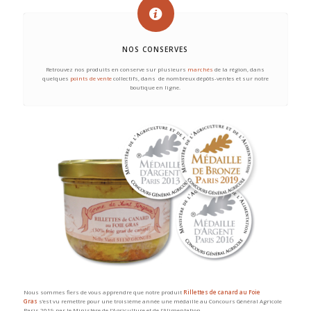
NOS CONSERVES
Retrouvez nos produits en conserve sur plusieurs
marchés
de la région, dans
quelques
points de vente
collectifs, dans de nombreux dépôts-ventes et sur notre
boutique en ligne.
Nous sommes fiers de vous apprendre que notre produit
Rillettes de canard au Foie
Gras
s’est vu remettre pour une troisième année une médaille au Concours Général Agricole
Paris 2019 par le Ministère de l’Agriculture et de l’Alimentation.