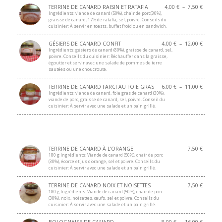
TERRINE DE CANARD RAISIN ET RATAFIA
4,00
€
–
7,50
€
Ingrédients: viande de canard (50%), chair de porc(30%),
graisse de canard, 17% de ratafia, sel, poivre. Conseils du
cuisinier: À servir en toasts, buffet froid ou en sandwich.
GÉSIERS DE CANARD CONFIT
4,00
€
–
12,00
€
Ingrédients: gésiers de canard (80%), graisse de canard, sel,
poivre. Conseils du cuisinier: Réchauffer dans la graisse,
égoutter et servir avec une salade de pommes de terre
sautées ou une choucroute.
TERRINE DE CANARD FARCI AU FOIE GRAS
6,00
€
–
11,00
€
Ingrédients: viande de canard, foie gras de canard (30%),
viande de porc, graisse de canard, sel, poivre. Conseil du
cuisinier: À servir avec une salade et un pain grillé.
TERRINE DE CANARD À L’ORANGE
7,50
€
180 g Ingrédients: Viande de canard (50%), chair de porc
(30%), écorce et jus d’orange, sel et poivre. Conseils du
cuisinier: À servir avec une salade et un pain grillé.
TERRINE DE CANARD NOIX ET NOISETTES
7,50
€
180 g Ingrédients: Viande de canard (50%), chair de porc
(30%), noix, noisettes, œufs, sel et poivre. Conseils du
cuisinier: À servir avec une salade et un pain grillé.
BOLOGNAISE DE CANARD
8,00
€
–
16,00
€