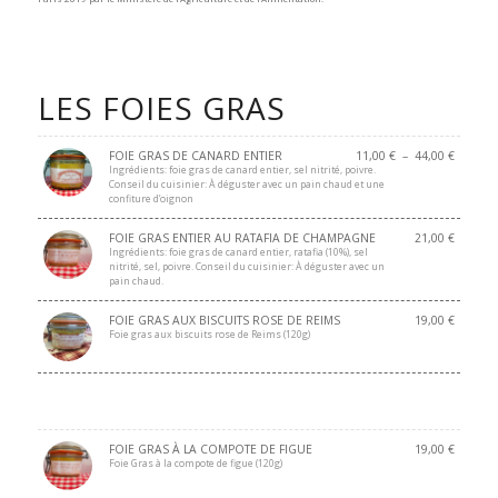
LES FOIES GRAS
FOIE GRAS DE CANARD ENTIER
11,00
€
–
44,00
€
Ingrédients: foie gras de canard entier, sel nitrité, poivre.
Conseil du cuisinier: À déguster avec un pain chaud et une
confiture d’oignon
FOIE GRAS ENTIER AU RATAFIA DE CHAMPAGNE
21,00
€
Ingrédients: foie gras de canard entier, ratafia (10%), sel
nitrité, sel, poivre. Conseil du cuisinier: À déguster avec un
pain chaud.
FOIE GRAS AUX BISCUITS ROSE DE REIMS
19,00
€
Foie gras aux biscuits rose de Reims (120g)
FOIE GRAS À LA COMPOTE DE FIGUE
19,00
€
Foie Gras à la compote de figue (120g)