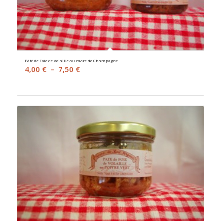
Pâté de Foie de Volaille au marc de Champagne
Plage
4,00
€
–
7,50
€
de
prix :
4,00 €
à
7,50 €