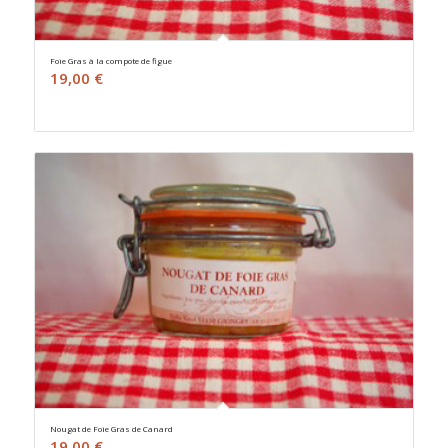
Foie Gras à la compote de figue
19,00
€
Nougat de Foie Gras de Canard
19,00
€