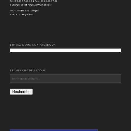
Tél.: 03.26.57.90.60 | Fax : 03.26.57.77.22
auberge-saint-fergeux@wanadoo.fr
Vous rendre à l’auberge :
Aller sur Google Map
SUIVEZ-NOUS SUR FACEBOOK
RECHERCHE DE PRODUIT
Recherche