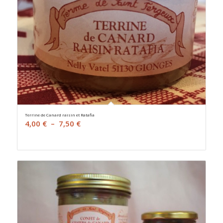
Terrine de Canard raisin et Ratafia
Plage
4,00
€
–
7,50
€
de
prix :
4,00 €
à
7,50 €