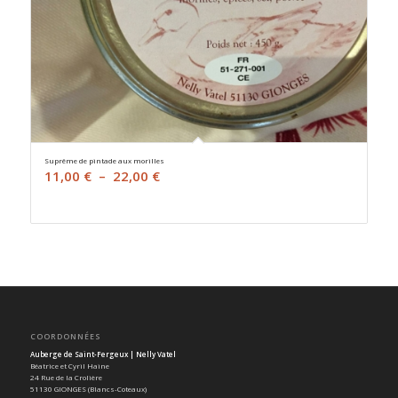
Suprême de pintade aux morilles
Plage
11,00
€
–
22,00
€
de
prix :
11,00 €
à
22,00 €
COORDONNÉES
Auberge de Saint-Fergeux | Nelly Vatel
Béatrice et Cyril Haine
24 Rue de la Crolière
51130 GIONGES (Blancs-Coteaux)