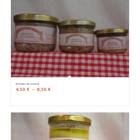
à
11,00 €
Rillettes de canard
Plage
4,50
€
–
8,50
€
de
prix :
4,50 €
à
8,50 €