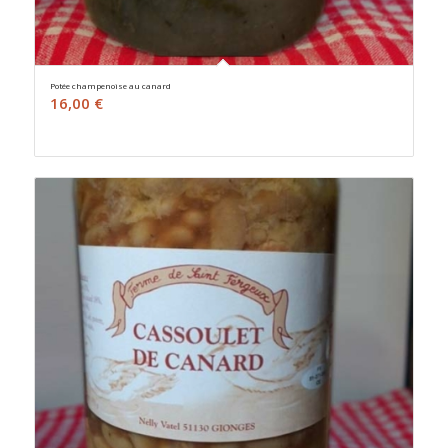
Potée champenoise au canard
16,00
€