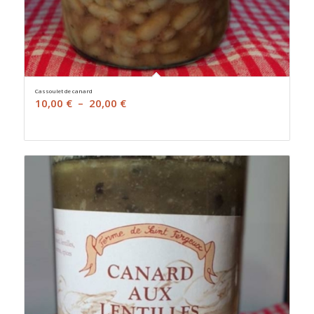
Cassoulet de canard
Plage
10,00
€
–
20,00
€
de
prix :
10,00 €
à
20,00 €