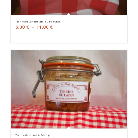
Terrine de Canard farci au Foie Gras
Plage
6,00
€
–
11,00
€
de
prix :
6,00 €
à
11,00 €
Terrine de canard à l’orange