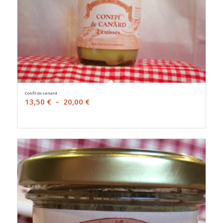
Confit de canard
Plage
13,50
€
–
20,00
€
de
prix :
13,50 €
à
20,00 €