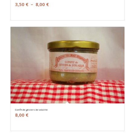
Plage
3,50
€
–
8,00
€
de
prix :
3,50 €
à
8,00 €
Confit de gésiers de volaille
8,00
€