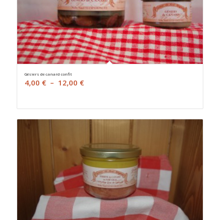
Gésiers de canard confit
Plage
4,00
€
–
12,00
€
de
prix :
4,00 €
à
12,00 €