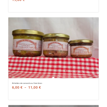
Rillettes de canard au Foie Gras
Plage
6,00
€
–
11,00
€
de
prix :
6,00 €