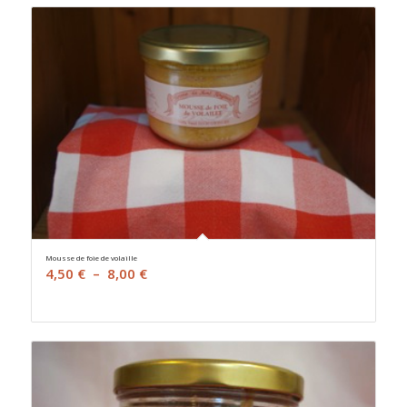
Mousse de foie de volaille
Plage
4,50
€
–
8,00
€
de
prix :
4,50 €
à
8,00 €