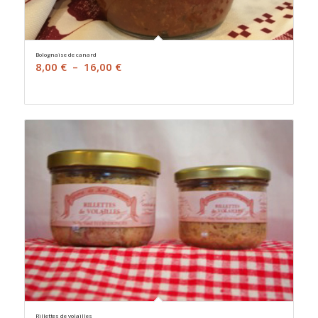
Bolognaise de canard
Plage
8,00
€
–
16,00
€
de
prix :
8,00 €
à
16,00 €
Rillettes de volailles