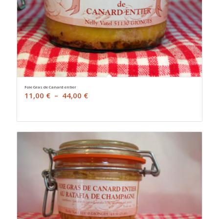
Foie Gras de Canard entier
Plage
11,00
€
–
44,00
€
de
prix :
11,00 €
à
44,00 €