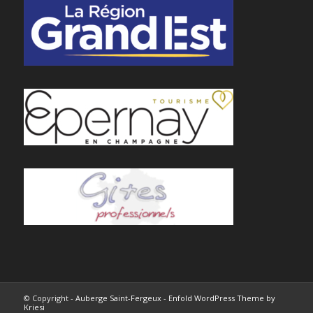
© Copyright -
Auberge Saint-Fergeux
-
Enfold WordPress Theme by
Kriesi