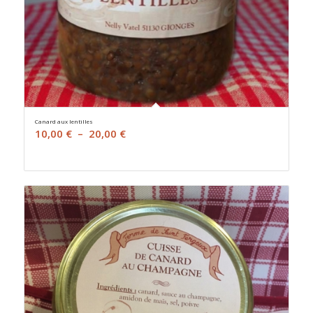
Canard aux lentilles
Plage
10,00
€
–
20,00
€
de
prix :
10,00 €
à
20,00 €