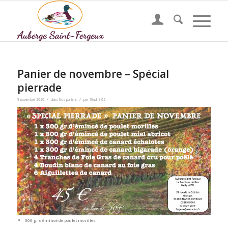
Panier de novembre – Spécial
pierrade
/
/
9 novembre 2020
dans
Nos paniers
par
18admin02
300 gr d’émincé de poulet morilles