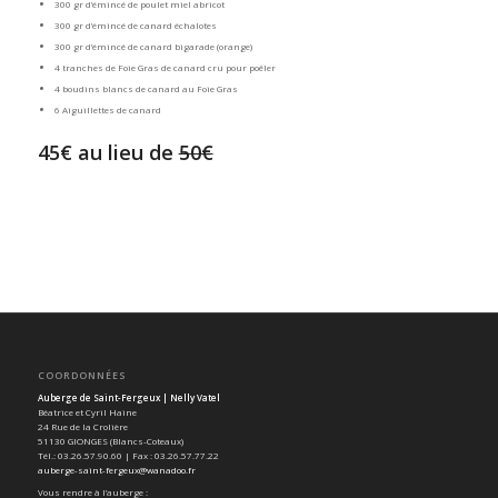
300 gr d’émincé de poulet miel abricot
300 gr d’émincé de canard échalotes
300 gr d’émincé de canard bigarade (orange)
4 tranches de Foie Gras de canard cru pour poêler
4 boudins blancs de canard au Foie Gras
6 Aiguillettes de canard
45€ au lieu de
50€
COORDONNÉES
Auberge de Saint-Fergeux | Nelly Vatel
Béatrice et Cyril Haine
24 Rue de la Crolière
51130 GIONGES (Blancs-Coteaux)
Tél.: 03.26.57.90.60 | Fax : 03.26.57.77.22
auberge-saint-fergeux@wanadoo.fr
Vous rendre à l’auberge :