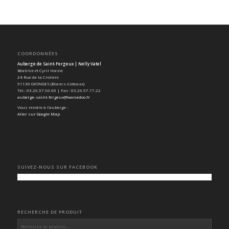
COORDONNÉES
Auberge de Saint-Fergeux | Nelly Vatel
Béatrice et Cyril Haine
24 Rue de la Crolière
51130 GIONGES (Blancs-Coteaux)
Tél.: 03.26.57.90.60 | Fax : 03.26.57.77.22
auberge-saint-fergeux@wanadoo.fr
Vous rendre à l’auberge :
Aller sur Google Map
SUIVEZ-NOUS SUR FACEBOOK
RECHERCHE DE PRODUIT