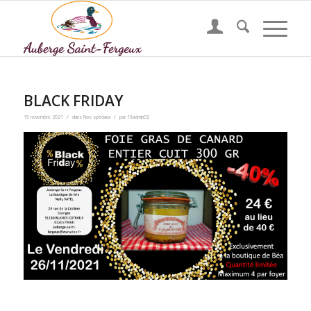
BLACK FRIDAY
/
/
19 novembre 2021
dans
Nos spéciaux
par
18admin02