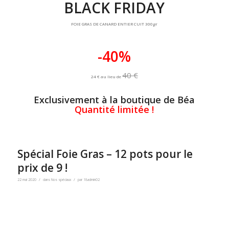
BLACK FRIDAY
FOIE GRAS DE CANARD ENTIER CUIT 300gr
-40%
40 €
24 € au lieu de
Exclusivement à la boutique de Béa
Quantité limitée !
Spécial Foie Gras – 12 pots pour le
prix de 9 !
/
/
22 mai 2020
dans
Nos spéciaux
par
18admin02